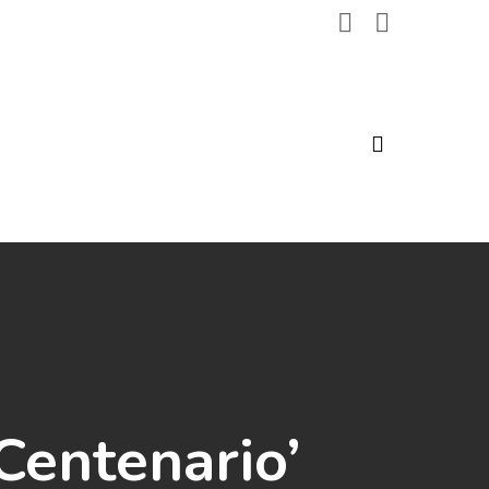
search
Centenario’