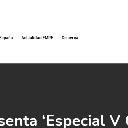
España
Actualidad FMRE
De cerca
senta ‘Especial V 