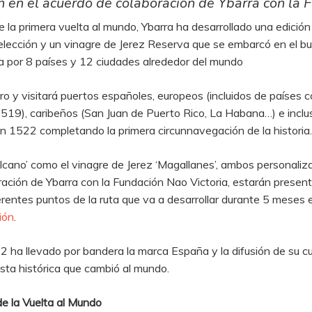
 en el acuerdo de colaboración de Ybarra con la F
la primera vuelta al mundo, Ybarra ha desarrollado una edición
Selección y un vinagre de Jerez Reserva que se embarcó en el b
ía por 8 países y 12 ciudades alrededor del mundo
o y visitará puertos españoles, europeos (incluidos de países co
519), caribeños (San Juan de Puerto Rico, La Habana…) e inclus
n 1522 completando la primera circunnavegación de la historia.
‘Elcano’ como el vinagre de Jerez ‘Magallanes’, ambos personali
ción de Ybarra con la Fundación Nao Victoria, estarán presente
rentes puntos de la ruta que va a desarrollar durante 5 meses
ión
.
 ha llevado por bandera la marca España y la difusión de su cu
ta histórica que cambió al mundo.
de la Vuelta al Mundo