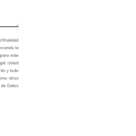
finalidad
arcando la
 para este
gal. Usted
nto y todo
como otros
n de Datos