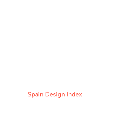
Presione enter para buscar o ESC para cerrar
Spain Design Index