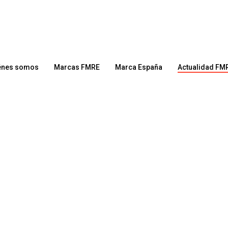
énes somos
Marcas FMRE
Marca España
Actualidad FM