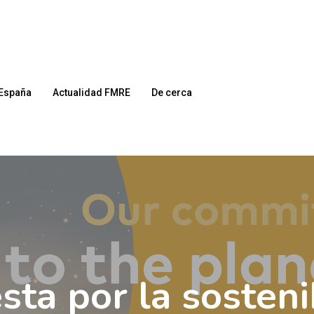
España
Actualidad FMRE
De cerca
sta por la sostenib