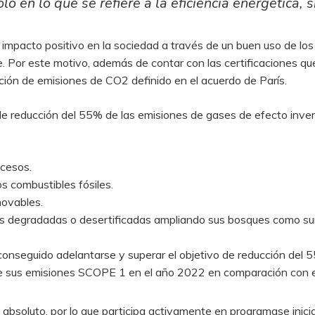
lo en lo que se refiere a la eficiencia energética,
 impacto positivo en la sociedad a través de un buen uso de los 
. Por este motivo, además de contar con las certificaciones que
ción de emisiones de CO2 definido en el acuerdo de París.
de reducción del 55% de las emisiones de gases de efecto inver
ocesos.
os combustibles fósiles.
novables.
as degradadas o desertificadas ampliando sus bosques como s
 conseguido adelantarse y superar el objetivo de reducción del
de sus emisiones SCOPE 1 en el año 2022 en comparación con 
o absoluto, por lo que participa activamente en programase inici