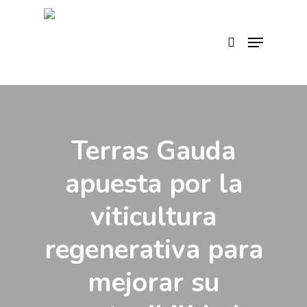
Skip
to
search
Menu
main
content
Terras Gauda
apuesta por la
viticultura
regenerativa para
mejorar su