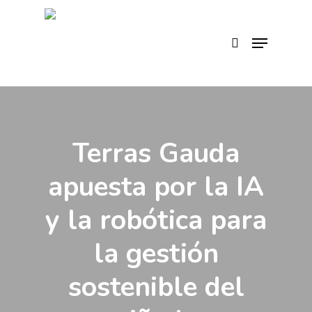
Skip
to
search
Menu
main
content
Terras Gauda
apuesta por la IA
y la robótica para
la gestión
sostenible del