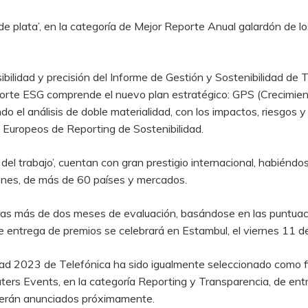
de plata’, en la categoría de Mejor Reporte Anual galardón de l
ibilidad y precisión del Informe de Gestión y Sostenibilidad de 
reporte ESG comprende el nuevo plan estratégico: GPS (Crecimient
do el análisis de doble materialidad, con los impactos, riesgos
 Europeos de Reporting de Sostenibilidad.
del trabajo’, cuentan con gran prestigio internacional, habién
ones, de más de 60 países y mercados.
ras más de dos meses de evaluación, basándose en las puntua
 entrega de premios se celebrará en Estambul, el viernes 11 de
ad 2023 de Telefónica ha sido igualmente seleccionado como fin
ters Events, en la categoría Reporting y Transparencia, de e
 serán anunciados próximamente.