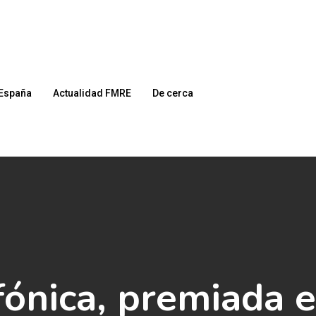
España
Actualidad FMRE
De cerca
fónica, premiada e