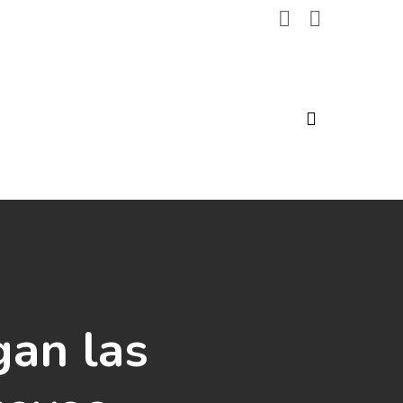
search
gan las