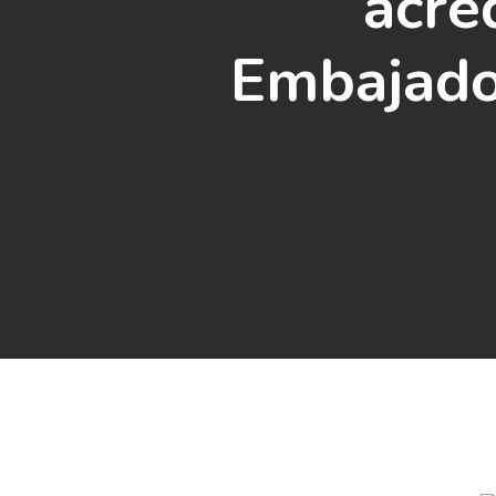
acre
Embajado