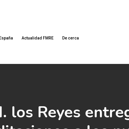
España
Actualidad FMRE
De cerca
 los Reyes entre