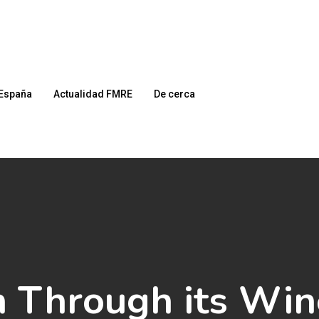
España
Actualidad FMRE
De cerca
 Through its Win