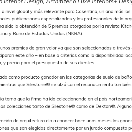
Interior Design, Architizer o Luxe Interiors+ Desi
 a nivel global y más relevante para Cosentino, un año más lo
pales publicaciones especializadas y los profesionales de la arqu
ha sido la obtención de 5 premios otorgados por la revista Kitc
Cocina y Baño de Estados Unidos (NKBA).
os premios de gran valor ya que son seleccionados a través de
iparon este año – en base a criterios como la disponibilidad loc
a, y precio para el presupuesto de sus clientes.
do como producto ganador en las categorías de suelo de baño,
mientras que Silestone® se alzó con el reconocimiento también 
 terna que la firma ha ido coleccionando en el país norteameri
imas colecciones tanto de Silestone® como de Dekton®. Alguno
icación de arquitectura dio a conocer hace unos meses los gana
ones que son elegidos directamente por un jurado compuesto po