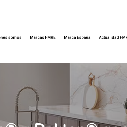
énes somos
Marcas FMRE
Marca España
Actualidad FM