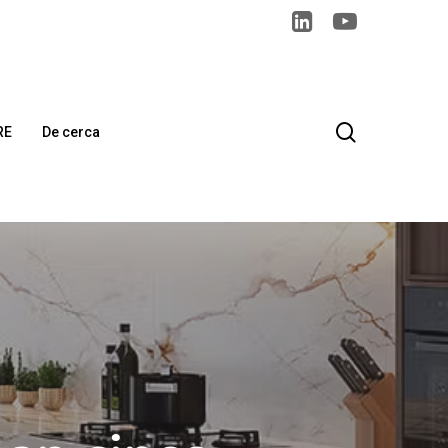
search
RE
De cerca