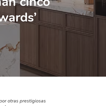
an cinco
wards’
or otras prestigiosas