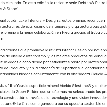
odo el mundo. En esta edición, la reciente serie Dekton® Pietr
es & Stone”.
ublicación Luxe Interiors + Design’s, estos premios reconocen 
itectura residencial, diseño de interiores y arquitectura paisají
l premio a la mejor colaboración en Piedra gracias al trabajo c
i.
galardones que promueve la revista Interior Design por nove
s de diseño e interiorismo, y los mejores productos de vangua
t, llevados a cabo desde por estudiantes hasta por profesiona
bito de Producto, y en la categoría de Superficies, el ganador h
s acanaladas ideadas conjuntamente con la diseñadora Claudia A
ts of the Year:
la superficie mineral híbrida Silestone® y a crite
ecializada Green Builder, que un año más ha seleccionado los p
a construcción a través de la tecnología y una visión innovador
n Silestone® Le Chic como ganadora por su apuesta sostenible en 