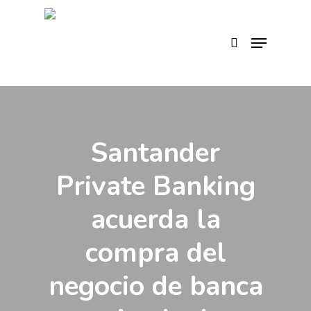
Skip
to
search
Menu
main
content
Santander
Private Banking
acuerda la
compra del
negocio de banca