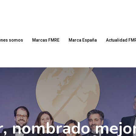
énes somos
Marcas FMRE
Marca España
Actualidad FM
r, nombrado mejor