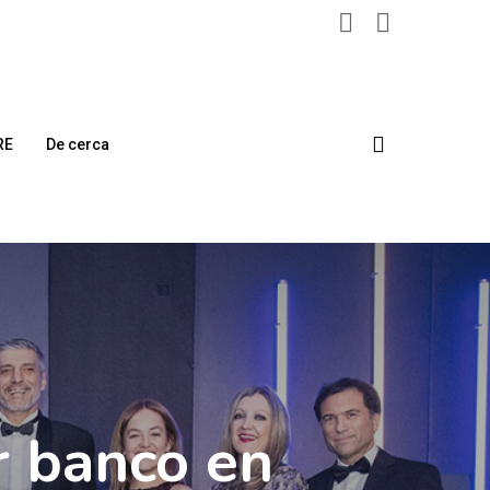
search
RE
De cerca
 banco en