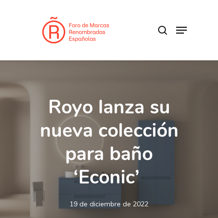
Skip
to
search
Menu
main
content
Royo lanza su
nueva colección
para baño
‘Econic’
19 de diciembre de 2022