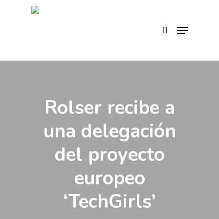
Skip
to
search
Menu
main
content
Rolser recibe a
una delegación
del proyecto
europeo
‘TechGirls’