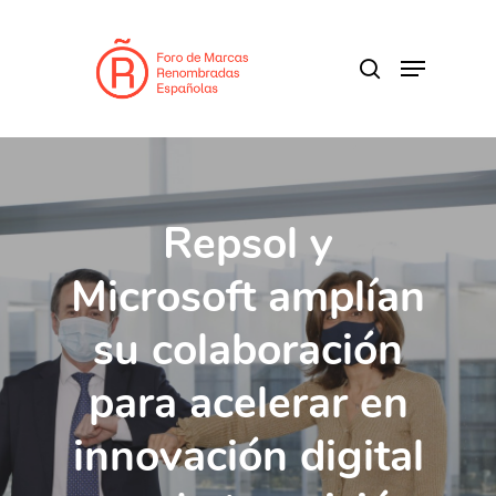
Skip
to
search
Menu
main
content
Repsol y
Microsoft amplían
su colaboración
para acelerar en
innovación digital