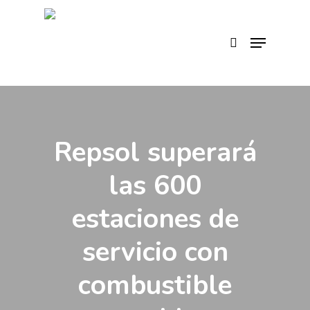
Skip
to
search
Menu
main
content
Repsol superará
las 600
estaciones de
servicio con
combustible