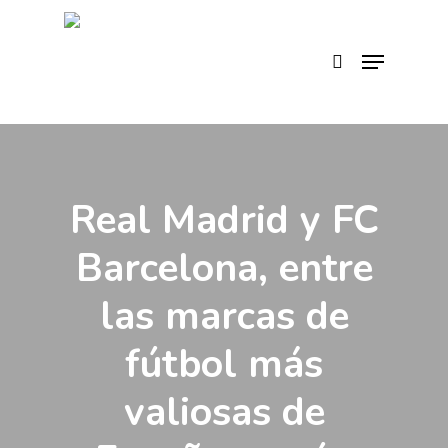
Skip
to
search
Menu
main
content
Real Madrid y FC
Barcelona, entre
las marcas de
fútbol más
valiosas de