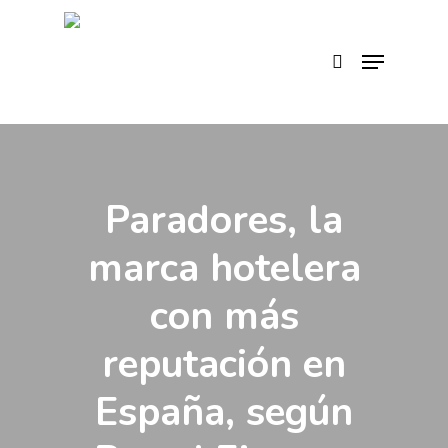
Skip
to
search
Menu
main
content
Paradores, la
marca hotelera
con más
reputación en
España, según