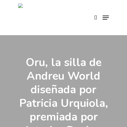
Skip
to
search
Menu
main
content
Oru, la silla de
Andreu World
diseñada por
Patricia Urquiola,
premiada por