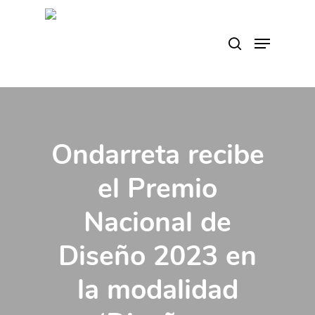
Skip
to
search
Menu
main
content
Ondarreta recibe
el Premio
Nacional de
Diseño 2023 en
la modalidad