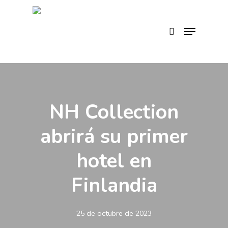
Skip
to
search
Menu
main
content
NH Collection
abrirá su primer
hotel en
Finlandia
25 de octubre de 2023