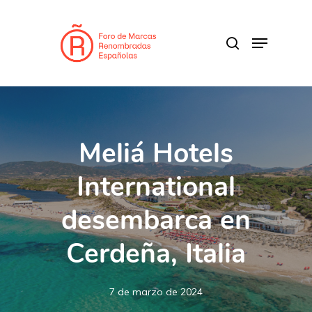
Skip
to
search
Menu
main
Close
content
Menu
Meliá Hotels
International
desembarca en
Cerdeña, Italia
7 de marzo de 2024