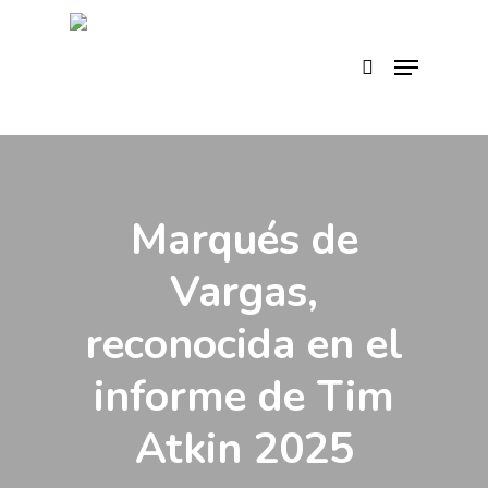
Skip
to
search
Menu
main
content
Marqués de
Vargas,
reconocida en el
informe de Tim
Atkin 2025