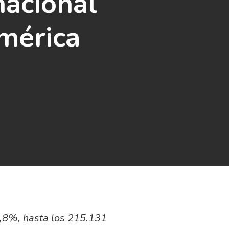
acional
mérica
5,8%, hasta los 215.131