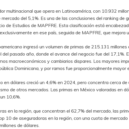
or multinacional que opera en Latinoamérica, con 10.932 millon
de mercado del 5,1%. Es una de las conclusiones del ranking de
o de Estudios de MAPFRE. Esta clasificación está encabezada
 exclusivamente en ese país, seguida de MAPFRE, que mejora u
inoamericano ingresó un volumen de primas de 215.131 millones
 del pasado año, donde el avance del negocio fue del 17,1%. E
rnos macroeconómicos y cambiarios dispares. Los mayores impu
epública Dominicana, y por ramos fue proporcionalmente mayor e
o en dólares creció un 4,6% en 2024, pero concentra cerca de un
mismo de otros mercados. Las primas en México valoradas en dól
 un 10,6%.
s en la región, que concentran el 62,7% del mercado, las pri
top 10 de aseguradoras en la región, con una cuota de mercado
illones de dólares.