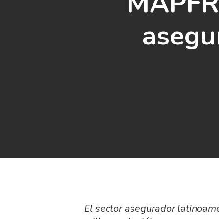
MAPFRE
asegu
El sector asegurador latinoam