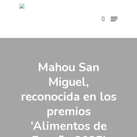
Skip
to
search
Menu
main
content
Mahou San
Miguel,
reconocida en los
premios
‘Alimentos de