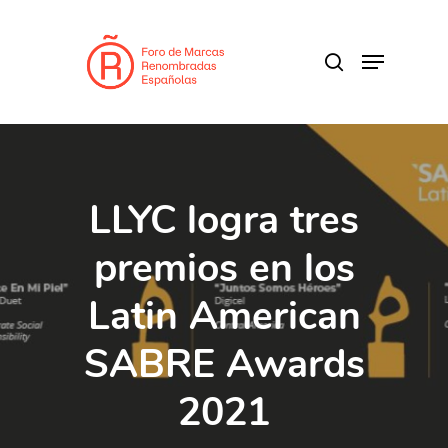
Skip
to
search
Menu
main
content
LLYC logra tres
premios en los
Latin American
SABRE Awards
2021