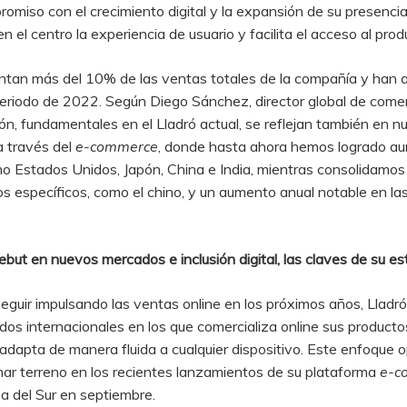
omiso con el crecimiento digital y la expansión de su presenci
en el centro la experiencia de usuario y facilita el acceso al pro
entan más del 10% de las ventas totales de la compañía y han
riodo de 2022. Según Diego Sánchez, director global de comerci
ón, fundamentales en el Lladró actual, se reflejan también en n
a través del
e-commerce
, donde hasta ahora hemos logrado au
 Estados Unidos, Japón, China e India, mientras consolidamos 
os específicos, como el chino, y un aumento anual notable en l
but en nuevos mercados e inclusión digital, las claves de su es
guir impulsando las ventas online en los próximos años, Lladró
os internacionales en los que comercializa online sus product
adapta de manera fluida a cualquier dispositivo. Este enfoque 
nar terreno en los recientes lanzamientos de su plataforma
e-c
ea del Sur en septiembre.