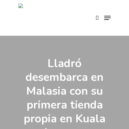
Skip
to
search
Menu
main
content
Lladró
desembarca en
Malasia con su
primera tienda
propia en Kuala