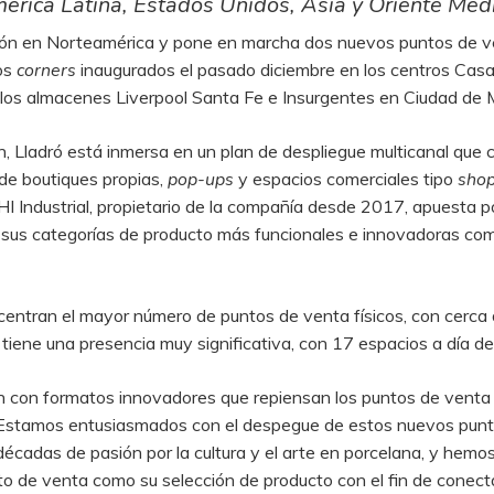
érica Latina, Estados Unidos, Asia y Oriente Med
nsión en Norteamérica y pone en marcha dos nuevos puntos de 
dos
corners
inaugurados el pasado diciembre en los centros Cas
los almacenes Liverpool Santa Fe e Insurgentes en Ciudad de 
 Lladró está inmersa en un plan de despliegue multicanal que c
de boutiques propias,
pop-ups
y espacios comerciales tipo
shop
 PHI Industrial, propietario de la compañía desde 2017, apuesta
ar sus categorías de producto más funcionales e innovadoras co
entran el mayor número de puntos de venta físicos, con cerca
iene una presencia muy significativa, con 17 espacios a día de
n con formatos innovadores que repiensan los puntos de venta
“Estamos entusiasmados con el despegue de estos nuevos punt
écadas de pasión por la cultura y el arte en porcelana, y he
to de venta como su selección de producto con el fin de conect