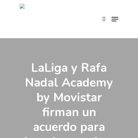
Skip
to
search
Menu
main
content
LaLiga y Rafa
Nadal Academy
by Movistar
firman un
acuerdo para