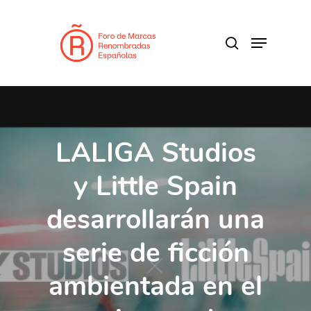
Skip
to
search
Menu
main
Close
content
Menu
LALIGA Studios
y Little Spain
desarrollarán una
serie de ficción
ambientada en el