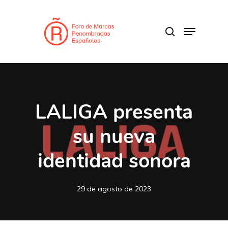
Skip
to
search
Menu
main
content
LALIGA presenta
su nueva
identidad sonora
29 de agosto de 2023