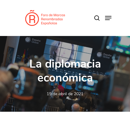
Skip
to
search
Menu
main
content
La diplomacia
económica
19 de abril de 2021