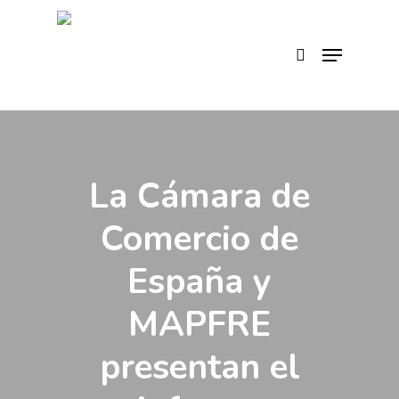
Skip
to
search
Menu
main
content
La Cámara de
Comercio de
España y
MAPFRE
presentan el