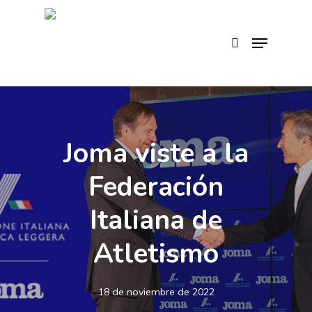
Skip
to
search
Menu
main
content
Joma viste a la
Federación
Italiana de
Atletismo
18 de noviembre de 2022