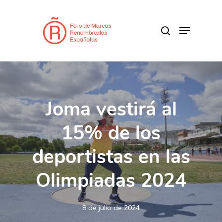
Skip
to
search
Menu
main
content
Joma vestirá al
15% de los
deportistas en las
Olimpiadas 2024
8 de julio de 2024