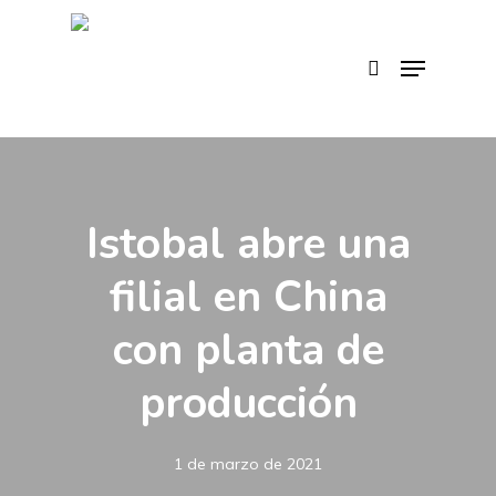
Skip
to
search
Menu
main
content
Istobal abre una
filial en China
con planta de
producción
1 de marzo de 2021