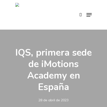
Skip
to
search
Menu
main
content
IQS, primera sede
de iMotions
Academy en
España
28 de abril de 2023