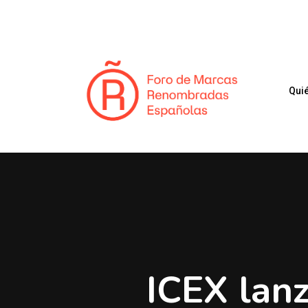
Skip
to
main
content
Qui
Presione enter para buscar o ESC para cerrar
ICEX lanz