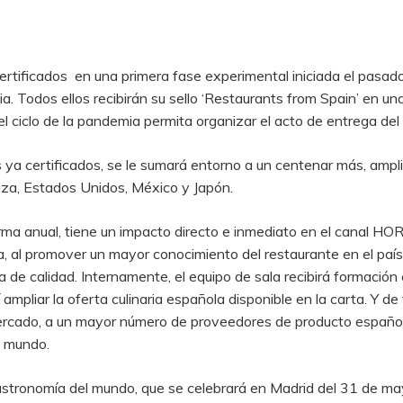
ertificados en una primera fase experimental iniciada el pasado
a. Todos ellos recibirán su sello ‘Restaurants from Spain’ en u
l ciclo de la pandemia permita organizar el acto de entrega del
ya certificados, se le sumará entorno a un centenar más, ampli
uiza, Estados Unidos, México y Japón.
orma anual, tiene un impacto directo e inmediato en el canal HO
 al promover un mayor conocimiento del restaurante en el país
a de calidad. Internamente, el equipo de sala recibirá formació
pliar la oferta culinaria española disponible en la carta. Y de fo
ercado, a un mayor número de proveedores de producto español,
l mundo.
astronomía del mundo, que se celebrará en Madrid del 31 de mayo