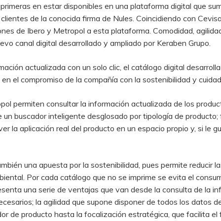
rimeras en estar disponibles en una plataforma digital que suma
s clientes de la conocida firma de Nules. Coincidiendo con Ce
iones de Ibero y Metropol a esta plataforma. Comodidad, agilida
uevo canal digital desarrollado y ampliado por Keraben Grupo.
rmación actualizada con un solo clic, el catálogo digital desarr
 y en el compromiso de la compañía con la sostenibilidad y cuid
ol permiten consultar la información actualizada de los producto
un buscador inteligente desglosado por tipología de producto; 
 la aplicación real del producto en un espacio propio y, si le gu
bién una apuesta por la sostenibilidad, pues permite reducir la
biental. Por cada catálogo que no se imprime se evita el consum
senta una serie de ventajas que van desde la consulta de la i
cesarios; la agilidad que supone disponer de todos los datos del 
de producto hasta la focalización estratégica, que facilita el fi