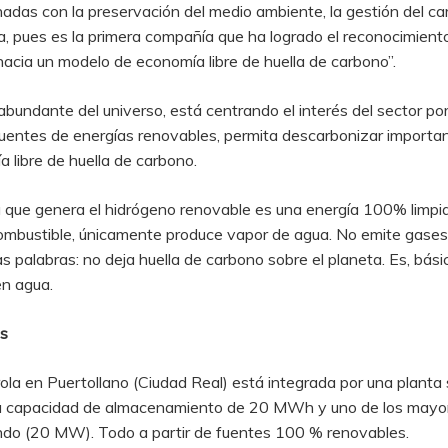
nadas con la preservación del medio ambiente, la gestión del ca
ola, pues es la primera compañía que ha logrado el reconocimi
acia un modelo de economía libre de huella de carbono”.
abundante del universo, está centrando el interés del sector por
fuentes de energías renovables, permita descarbonizar important
 libre de huella de carbono.
gía que genera el hidrógeno renovable es una energía 100% limpi
ombustible, únicamente produce vapor de agua. No emite gases
as palabras: no deja huella de carbono sobre el planeta. Es, bá
en agua.
os
ola en Puertollano (Ciudad Real) está integrada por una planta
 una capacidad de almacenamiento de 20 MWh y uno de los mayo
undo (20 MW). Todo a partir de fuentes 100 % renovables.