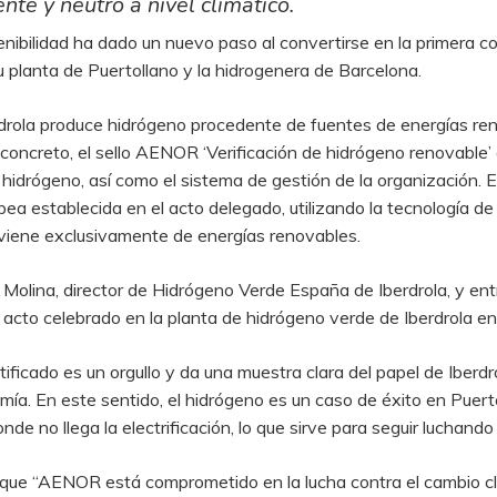
te y neutro a nivel climático.
enibilidad ha dado un nuevo paso al convertirse en la primera c
lanta de Puertollano y la hidrogenera de Barcelona.
drola produce hidrógeno procedente de fuentes de energías re
n concreto, el sello AENOR ‘Verificación de hidrógeno renovable’
hidrógeno, así como el sistema de gestión de la organización. 
ea establecida en el acto delegado, utilizando la tecnología de e
roviene exclusivamente de energías renovables.
n Molina, director de Hidrógeno Verde España de Iberdrola, y en
to celebrado en la planta de hidrógeno verde de Iberdrola en
ificado es un orgullo y da una muestra clara del papel de Iberd
ía. En este sentido, el hidrógeno es un caso de éxito en Puer
 no llega la electrificación, lo que sirve para seguir luchando 
a que “AENOR está comprometido en la lucha contra el cambio c