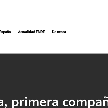
España
Actualidad FMRE
De cerca
a, primera compañ