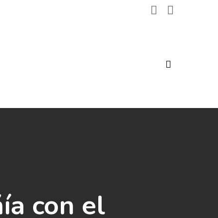
search
ía con el