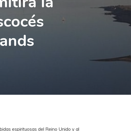
itirá la
scocés
lands
ebidas espirituosas del Reino Unido y al