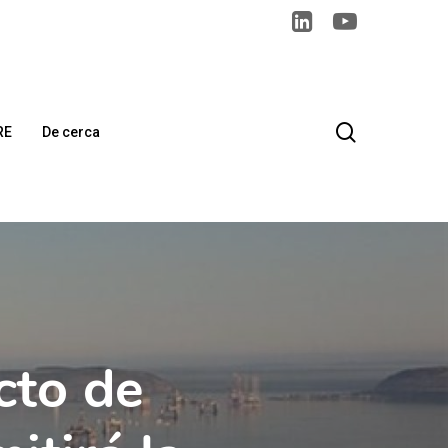
search
RE
De cerca
cto de