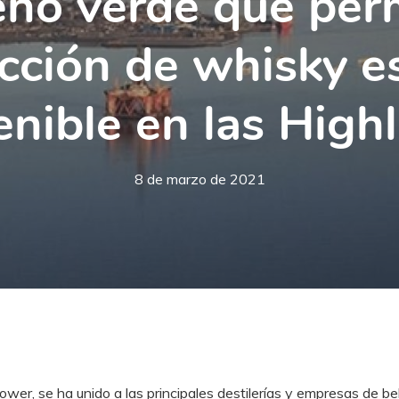
no verde que perm
cción de whisky e
enible en las High
8 de marzo de 2021
hPower, se ha unido a las principales destilerías y empresas de b