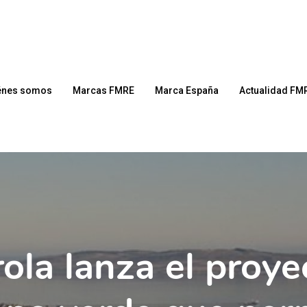
énes somos
Marcas FMRE
Marca España
Actualidad FM
rola lanza el proye