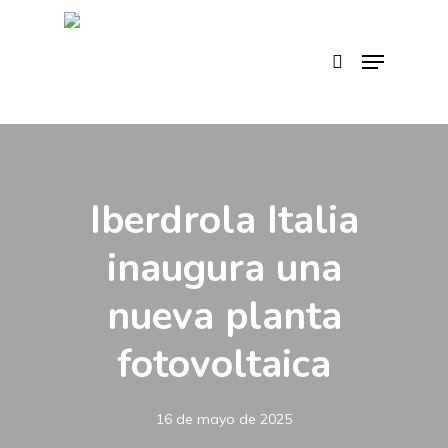
Skip
to
search
Menu
main
content
Iberdrola Italia
inaugura una
nueva planta
fotovoltaica
16 de mayo de 2025