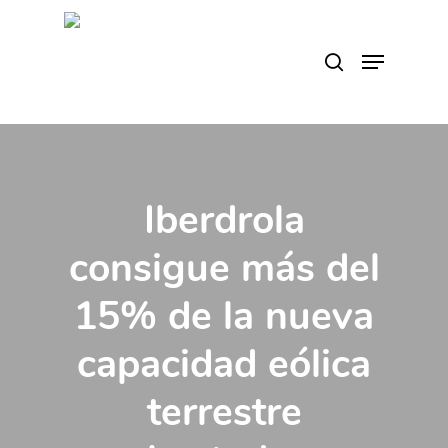
Skip
to
search
Menu
main
content
Iberdrola
consigue más del
15% de la nueva
capacidad eólica
terrestre