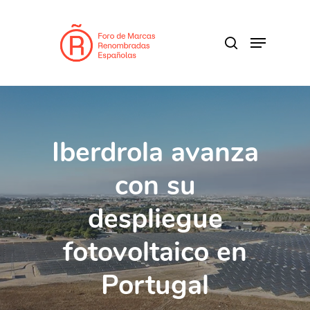
Skip
to
search
Menu
main
content
Iberdrola avanza
con su
despliegue
fotovoltaico en
Portugal