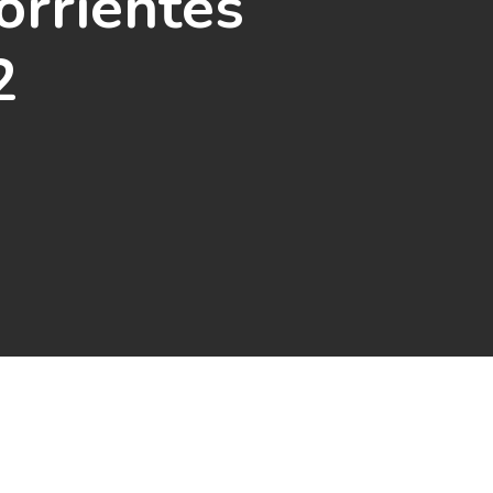
orrientes
2