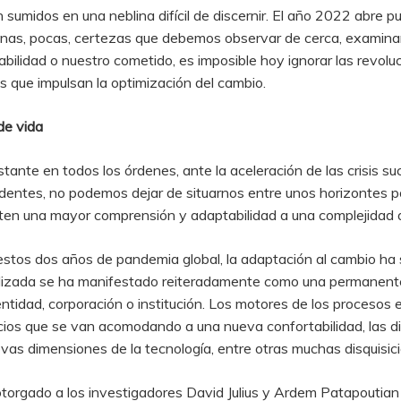
sumidos en una neblina difícil de discernir. El año 2022 abre pu
gunas, pocas, certezas que debemos observar de cerca, examina
abilidad o nuestro cometido, es imposible hoy ignorar las revolu
s que impulsan la optimización del cambio.
de vida
ante en todos los órdenes, ante la aceleración de las crisis su
dentes, no podemos dejar de situarnos entre unos horizontes po
liten una mayor comprensión y adaptabilidad a una complejidad
os dos años de pandemia global, la adaptación al cambio ha si
ralizada se ha manifestado reiteradamente como una permanente
tidad, corporación o institución. Los motores de los procesos e
pacios que se van acomodando a una nueva confortabilidad, las d
uevas dimensiones de la tecnología, entre otras muchas disquis
torgado a los investigadores David Julius y Ardem Patapoutian