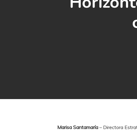
Horizont
Presione enter para buscar o ESC para cerrar
Marisa Santamaría
– Directora Estr