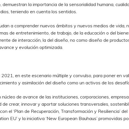
o, demuestran la importancia de la sensorialidad humana, cual
dios, teniendo en cuenta los sentidos.
udan a comprender nuevos ámbitos y nuevos medios de vida, nu
mas de entretenimiento, de trabajo, de la educación o del biene
rente de interacción, la del diseño, no como diseño de producto
 avance y evolución optimizada.
021, en este escenario múltiple y convulso, para poner en valor
imiento y asimilación del diseño como un activos de los desafío
n núcleo de avance de las instituciones, corporaciones, empresas 
 de crear, innovar y aportar soluciones transversales, sostenibl
on el ‘Plan de Recuperación, Transformación y Resiliencia’ del
tion EU’ y la iniciativa ‘New European Bauhaus’ promovidas po