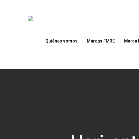
Skip
to
main
content
Quiénes somos
Marcas FMRE
Marca 