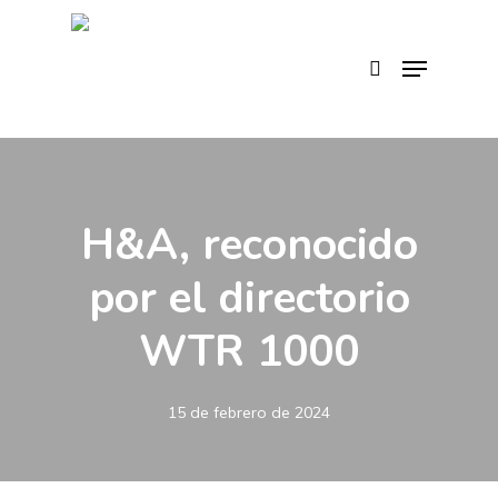
Skip
to
search
Menu
main
content
H&A, reconocido
por el directorio
WTR 1000
15 de febrero de 2024