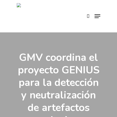
Skip
to
search
Menu
main
content
GMV coordina el
proyecto GENIUS
para la detección
y neutralización
de artefactos