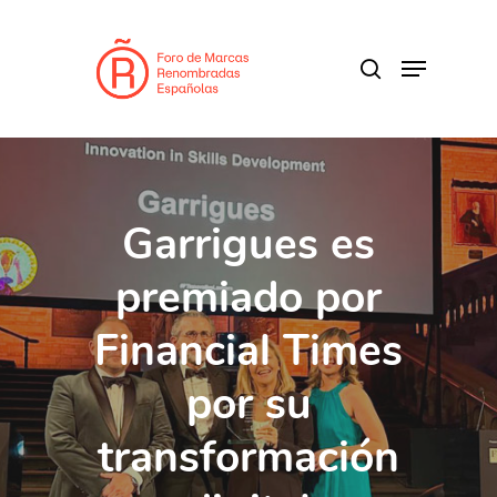
Skip
to
search
Menu
main
content
Garrigues es
premiado por
Financial Times
por su
transformación