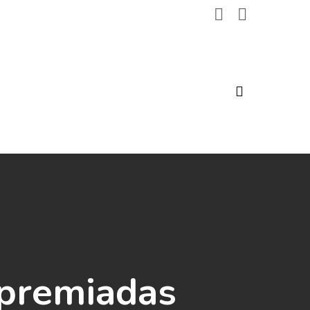
search
 premiadas