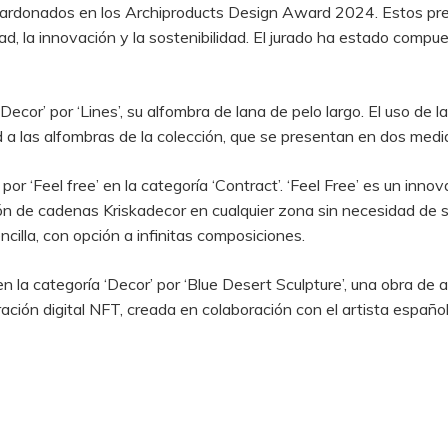
lardonados en los Archiproducts Design Award 2024. Estos pre
dad, la innovación y la sostenibilidad. El jurado ha estado com
ecor’ por ‘Lines’, su alfombra de lana de pelo largo. El uso de l
 a las alfombras de la colección, que se presentan en dos medid
or ‘Feel free’ en la categoría ‘Contract’. ‘Feel Free’ es un inn
ión de cadenas Kriskadecor en cualquier zona sin necesidad de s
cilla, con opción a infinitas composiciones.‎
n la categoría ‘Decor’ por ‘Blue Desert Sculpture’, una obra de 
ación digital NFT, creada en colaboración con el artista españ