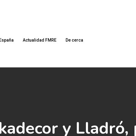
España
Actualidad FMRE
De cerca
kadecor y Lladró,